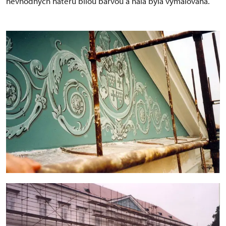
nevhodných nátěrů bílou barvou a hala byla vymalována.