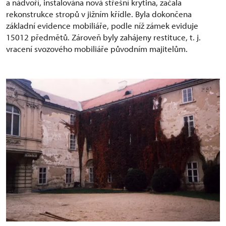
a nádvoří, instalována nová střešní krytina, začala
rekonstrukce stropů v jižním křídle. Byla dokončena
základní evidence mobiliáře, podle níž zámek eviduje
15012 předmětů. Zároveň byly zahájeny restituce, t. j.
vracení svozového mobiliáře původním majitelům.