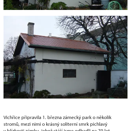
Vichřice připravila 1. března zámecký park o několik
stromů, mezi nimi o krásný soliterní smrk pichlavý
v blízkosti zámku, jehož stáří jsme odhadli na 70 let