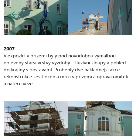
2007
V expozici v přízemí byly pod novodobou výmalbou
objeveny starší vrstvy výzdoby – iluzivní sloupy a pohled
do krajiny s postavami. Proběhly dvě nákladnější akce –
rekonstrukce šesti oken a mříží v přízemí a oprava omítek
a nátěru věže.