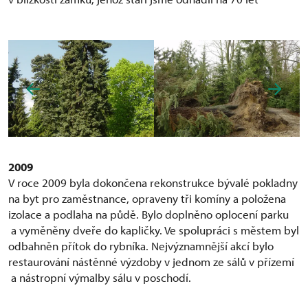
2009
V roce 2009 byla dokončena rekonstrukce bývalé pokladny
na byt pro zaměstnance, opraveny tři komíny a položena
izolace a podlaha na půdě. Bylo doplněno oplocení parku
a vyměněny dveře do kapličky. Ve spolupráci s městem byl
odbahněn přítok do rybníka. Nejvýznamnější akcí bylo
restaurování nástěnné výzdoby v jednom ze sálů v přízemí
a nástropní výmalby sálu v poschodí.