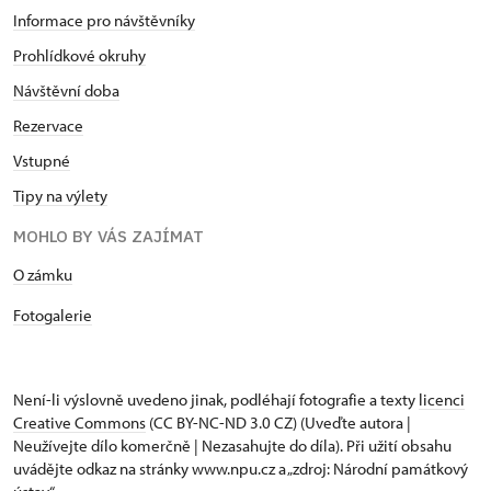
Informace pro návštěvníky
Prohlídkové okruhy
Návštěvní doba
Rezervace
Vstupné
Tipy na výlety
MOHLO BY VÁS ZAJÍMAT
O zámku
Fotogalerie
Není-li výslovně uvedeno jinak, podléhají fotografie a texty
licenci
Creative Commons
(CC BY-NC-ND 3.0 CZ) (Uveďte autora |
Neužívejte dílo komerčně | Nezasahujte do díla). Při užití obsahu
uvádějte odkaz na stránky www.npu.cz a „zdroj: Národní památkový