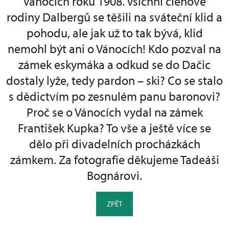
Vánocích roku 1908. Všichni členové
rodiny Dalbergů se těšili na sváteční klid a
pohodu, ale jak už to tak bývá, klid
nemohl být ani o Vánocích! Kdo pozval na
zámek eskymáka a odkud se do Dačic
dostaly lyže, tedy pardon – ski? Co se stalo
s dědictvím po zesnulém panu baronovi?
Proč se o Vánocích vydal na zámek
František Kupka? To vše a ještě více se
dělo při divadelních procházkách
zámkem. Za fotografie děkujeme Tadeáši
Bognárovi.
ZPĚT