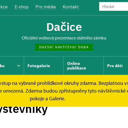
kce
E-shop
Pro média
Kontakt
Dačice
oficiální webová prezentace státního zámku
DNEŠNÍ NÁVŠTĚVNÍ DOBA
Online
ku
Fotogalerie
Pro děti
publikace
e vstup na vybrané prohlídkové okruhy zdarma. Bezplatnou v
ek je omezená. Zdarma budou zpřístupněny tyto návštěvnické
pokoje a Galerie.
vštěvníky