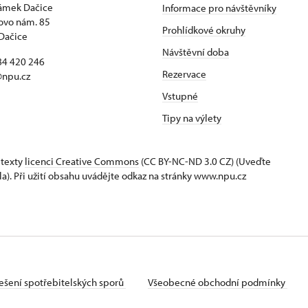
zámek Dačice
Informace pro návštěvníky
ovo nám. 85
Prohlídkové okruhy
Dačice
Návštěvní doba
84 420 246
Rezervace
@npu.cz
Vstupné
Tipy na výlety
 texty
licenci Creative Commons
(CC BY-NC-ND 3.0 CZ) (Uveďte
la). Při užití obsahu uvádějte odkaz na stránky www.npu.cz
ešení spotřebitelských sporů
Všeobecné obchodní podmínky