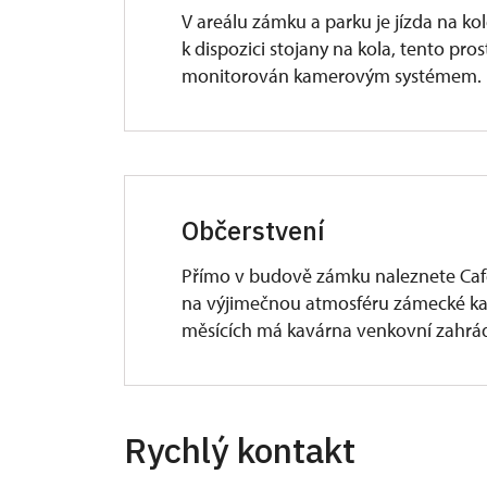
V areálu zámku a parku je jízda na k
Vstup z průjezdu zámku, dvoukřídlé 
k dispozici stojany na kola, tento pr
vstupenek i bohatou nabídku suvený
monitorován kamerovým systémem.
Kavárna
Kavárna zámku není bezbariérová, ale
Občerstvení
a mimo to můžete využít zvonku v prů
kavárny pomůže.
Přímo v budově zámku naleznete Café
na výjimečnou atmosféru zámecké kavá
Venkovní plochy
měsících má kavárna venkovní zahrá
Parkoviště má asfaltový povrch, podé
zámeckého parku jsou zpevněné, štěr
Rychlý kontakt
Nádvoří zámku je dlážděné nerovný