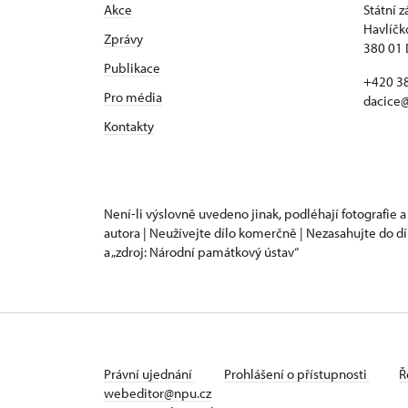
Akce
Státní 
Havlíčk
Zprávy
380 01 
Publikace
+420 3
Pro média
dacice
Kontakty
Není-li výslovně uvedeno jinak, podléhají fotografie a
autora | Neužívejte dílo komerčně | Nezasahujte do dí
a „zdroj: Národní památkový ústav“
Právní ujednání
Prohlášení o přístupnosti
Ř
webeditor@npu.cz