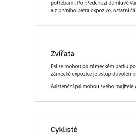
potřebami. Po předchozí domluvě V
a z prvního patra expozice, ostatní čá
Parkování
Zvířata
Před zámkem se nachází parkoviště s
vyhrazena dvě parkovací místa.
Psi se mohou po zámeckém parku po
zámecké expozice je vstup dovolen p
Vstup do objekt
Asistenční psi mohou svého majitele
Z druhé strany zámku, cca 100 m od p
kamínky.
Pokladna
Cyklisté