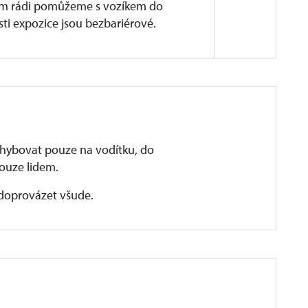
ám rádi pomůžeme s vozíkem do
sti expozice jsou bezbariérové.
 asfaltovým povrchem, kde jsou pro vozíčkáře
hybovat pouze na vodítku, do
ouze lidem.
u
 doprovázet všude.
arkoviště. Přístup je po mlatové cestě s drobnými