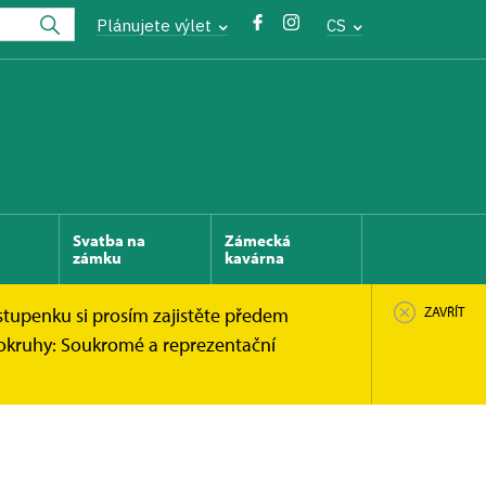
Plánujete výlet
CS
Svatba na
Zámecká
zámku
kavárna
stupenku si prosím zajistěte předem
ZAVŘÍT
 okruhy: Soukromé a reprezentační