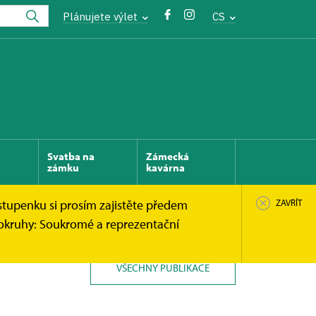
Plánujete výlet
CS
Svatba na
Zámecká
zámku
kavárna
stupenku si prosím zajistěte předem
ZAVŘÍT
 okruhy: Soukromé a reprezentační
VŠECHNY PUBLIKACE