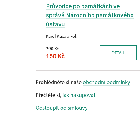
Průvodce po památkách ve
správě Národního památkového
ústavu
Karel Kuča a kol.
290 Kč
DETAIL
150 Kč
Prohlédněte si naše
obchodní podmínky
Přečtěte si,
jak nakupovat
Odstoupit od smlouvy