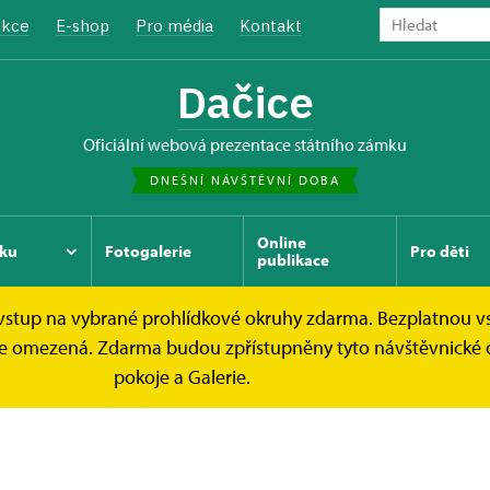
kce
E-shop
Pro média
Kontakt
Dačice
oficiální webová prezentace státního zámku
DNEŠNÍ NÁVŠTĚVNÍ DOBA
Online
ku
Fotogalerie
Pro děti
publikace
e vstup na vybrané prohlídkové okruhy zdarma. Bezplatnou v
ek je omezená. Zdarma budou zpřístupněny tyto návštěvnické
pokoje a Galerie.