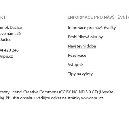
AKT
INFORMACE PRO NÁVŠTĚVNÍ
zámek Dačice
Informace pro návštěvníky
ovo nám. 85
Prohlídkové okruhy
Dačice
Návštěvní doba
84 420 246
Rezervace
@npu.cz
Vstupné
Tipy na výlety
 texty
licenci Creative Commons
(CC BY-NC-ND 3.0 CZ) (Uveďte
la). Při užití obsahu uvádějte odkaz na stránky www.npu.cz