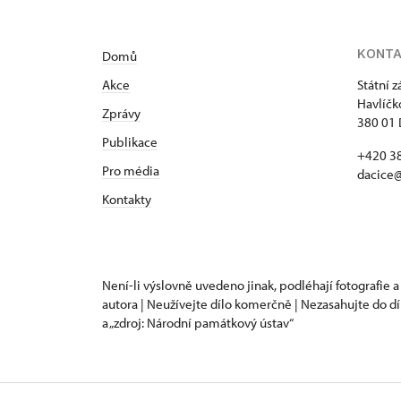
KONT
Domů
Akce
Státní 
Havlíčk
Zprávy
380 01 
Publikace
+420 3
Pro média
dacice
Kontakty
Není-li výslovně uvedeno jinak, podléhají fotografie a
autora | Neužívejte dílo komerčně | Nezasahujte do dí
a „zdroj: Národní památkový ústav“