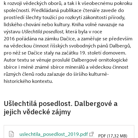
k rozvoji vědeckých oborů, a tak i k všeobecnému pokroku
společnosti. Předkládaná publikace čtenáře zavede do
prostředí šlechty toužící po rozkrytí zákonitostí přírody,
lidského chování nebo kultury. Kniha volně navazuje na
výstavu
Ušlechtilá posedlost
, která byla v roce
2016 pořádána na zámku Dačice, a zaměřuje se především
na vědeckou činnost říšských svobodných pánů Dalbergů,
pro něž se Dačice staly na začátku 19. století domovem.
Autor textu se věnuje proslulé Dalbergově ornitologické
sbírce i méně známé sbírce minerálů a vědeckou činnost
různých členů rodu zařazuje do širšího kulturně-
historického kontextu.
Ušlechtilá posedlost. Dalbergové a
jejich vědecké zájmy
uslechtila_posedlost_2019.pdf
PDF (17,32 MB)