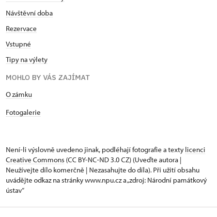
Návštěvní doba
Rezervace
Vstupné
Tipy na výlety
MOHLO BY VÁS ZAJÍMAT
O zámku
Fotogalerie
Není-li výslovně uvedeno jinak, podléhají fotografie a texty
licenci
Creative Commons
(CC BY-NC-ND 3.0 CZ) (Uveďte autora |
Neužívejte dílo komerčně | Nezasahujte do díla). Při užití obsahu
uvádějte odkaz na stránky www.npu.cz a „zdroj: Národní památkový
ústav“