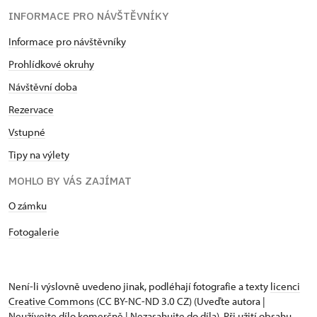
INFORMACE PRO NÁVŠTĚVNÍKY
Informace pro návštěvníky
Prohlídkové okruhy
Návštěvní doba
Rezervace
Vstupné
Tipy na výlety
MOHLO BY VÁS ZAJÍMAT
O zámku
Fotogalerie
Není-li výslovně uvedeno jinak, podléhají fotografie a texty
licenci
Creative Commons
(CC BY-NC-ND 3.0 CZ) (Uveďte autora |
Neužívejte dílo komerčně | Nezasahujte do díla). Při užití obsahu