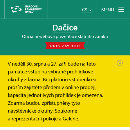
MENU
CS
Dačice
oficiální webová prezentace státního zámku
DNES ZAVŘENO
V neděli 30. srpna a 27. září bude na této
Dačice
O zámku
Obnova a restaurování
památce vstup na vybrané prohlídkové
okruhy zdarma. Bezplatnou vstupenku si
Obnova a restaurování
prosím zajistěte předem v online prodeji,
kapacita jednotlivých prohlídek je omezená.
Po roce 1989 počala velká generální obnova zámku.
Zdarma budou zpřístupněny tyto
Rok po roce zde můžete sledovat jednotlivé stavební,
návštěvnické okruhy: Soukromé
restaurátorské a reinstalační počiny, díky kterým je
a reprezentační pokoje a Galerie.
zámek uchován pro příští generace.