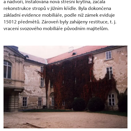
a nádvoří, instalována nová střešní krytina, začala
rekonstrukce stropů v jižním křídle. Byla dokončena
základní evidence mobiliáře, podle níž zámek eviduje
15012 předmětů. Zároveň byly zahájeny restituce, t. j.
vracení svozového mobiliáře původním majitelům.