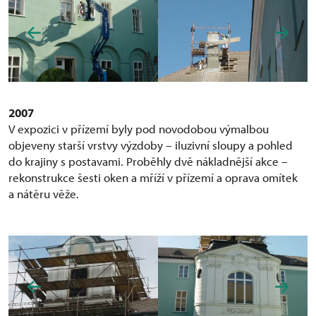
2007
V expozici v přízemí byly pod novodobou výmalbou
objeveny starší vrstvy výzdoby – iluzivní sloupy a pohled
do krajiny s postavami. Proběhly dvě nákladnější akce –
rekonstrukce šesti oken a mříží v přízemí a oprava omítek
a nátěru věže.