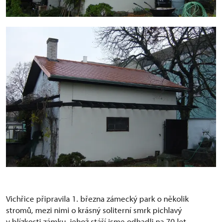
Vichřice připravila 1. března zámecký park o několik
stromů, mezi nimi o krásný soliterní smrk pichlavý
v blízkosti zámku, jehož stáří jsme odhadli na 70 let