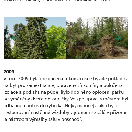
2009
V roce 2009 byla dokončena rekonstrukce bývalé pokladny
na byt pro zaměstnance, opraveny tři komíny a položena
izolace a podlaha na půdě. Bylo doplněno oplocení parku
a vyměněny dveře do kapličky. Ve spolupráci s městem byl
odbahněn přítok do rybníka. Nejvýznamnější akcí bylo
restaurování nástěnné výzdoby v jednom ze sálů v přízemí
a nástropní výmalby sálu v poschodí.