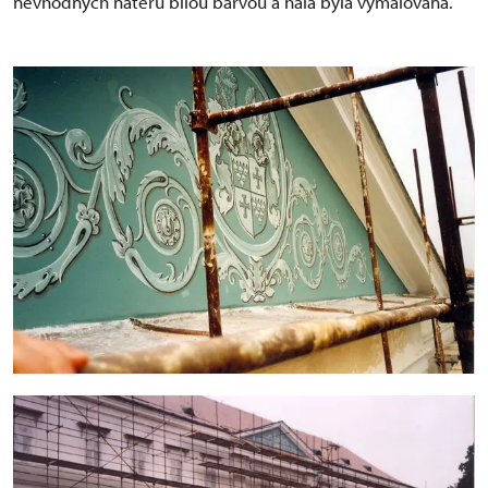
nevhodných nátěrů bílou barvou a hala byla vymalována.