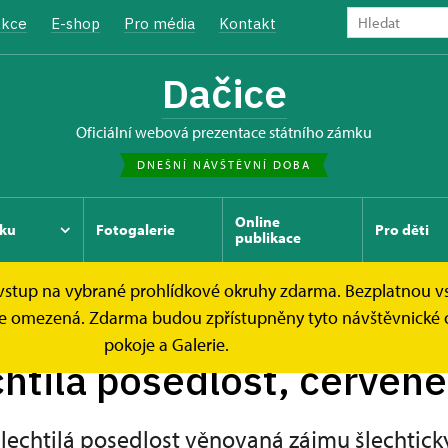
kce
E-shop
Pro média
Kontakt
Dačice
oficiální webová prezentace státního zámku
DNEŠNÍ NÁVŠTĚVNÍ DOBA
Online
ku
Fotogalerie
Pro děti
publikace
e vstup na vybrané prohlídkové okruhy zdarma. Bezplatnou v
osedlost,...
ek je omezená. Zdarma budou zpřístupněny tyto návštěvnické
pokoje a Galerie.
htilá posedlost, červene
lechtilá posedlost věnovaná zájmu šlechtick