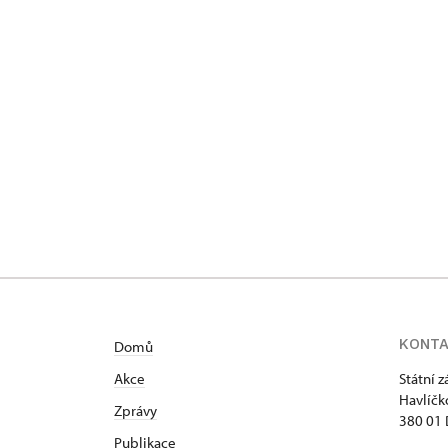
KONT
Domů
Akce
Státní 
Havlíčk
Zprávy
380 01 
Publikace