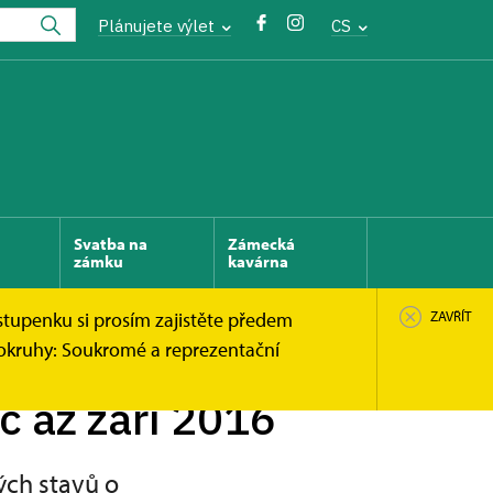
Plánujete výlet
CS
Svatba na
Zámecká
zámku
kavárna
stupenku si prosím zajistěte předem
ZAVŘÍT
 okruhy: Soukromé a reprezentační
c až září 2016
ých stavů o