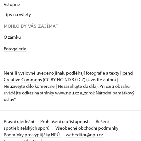
Vstupné
Tipy na výlety
MOHLO BY VÁS ZAJÍMAT
O zámku
Fotogalerie
Není-li výslovně uvedeno jinak, podléhají fotografie a texty
licenci
Creative Commons
(CC BY-NC-ND 3.0 CZ) (Uveďte autora |
Neužívejte dílo komerčně | Nezasahujte do díla). Při užití obsahu
uvádějte odkaz na stránky www.npu.cz a „zdroj: Národní památkový
ústav“
Právní ujednání
Prohlášení o přístupnosti
Řešení
spotřebitelských sporů
Všeobecné obchodní podmínky
Podmínky pro výpůjčky NPÚ
webeditor@npu.cz